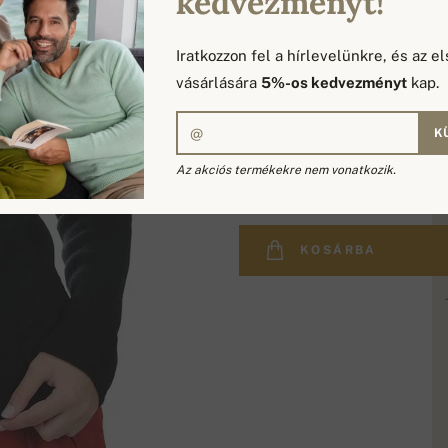
kedvezményt!
Iratkozzon fel a hírlevelünkre, és az el
vásárlására
5%-os kedvezményt
kap.
K
177 530 Ft
Az akciós termékekre nem vonatkozik.
KOSÁRBA