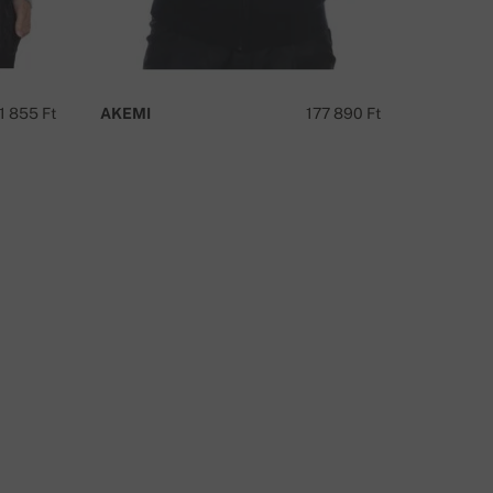
ÉRDÉSE VAN A TERMÉKRŐL?
ÍRJON
1 855 Ft
AKEMI
177 890 Ft
ZAZA