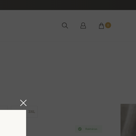
0
XL
2XL
3XL
Raktáron