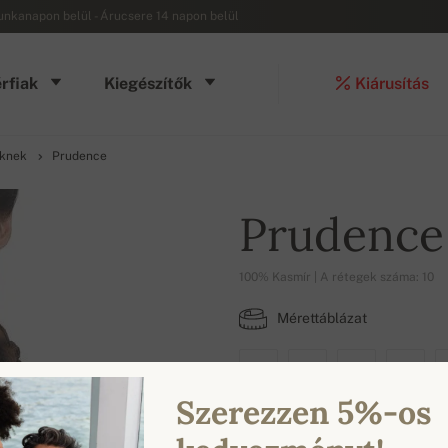
munkanapon belül - Árucsere 14 napon belül
rfiak
Kiegészítők
Kiárusítás
őknek
Prudence
Prudence
100% Kasmír | A rétegek száma: 10
Mérettáblázat
XS
S
M
L
Szerezzen 5%-os
ELÉRHETŐ SZÍNEK