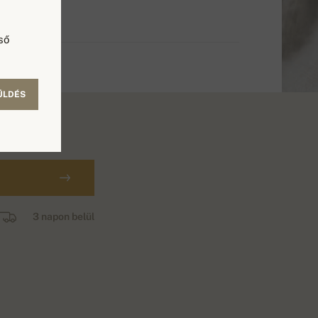
ső
ÜLDÉS
3 napon belül