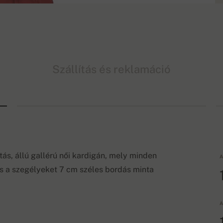
Szállítás és reklamáció
ás, állú gallérú női kardigán, mely minden
A
 és a szegélyeket 7 cm széles bordás minta
A