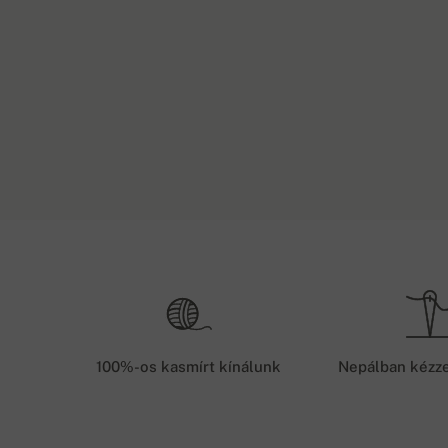
Szállítási módszerek
Háthossz
1. GLS futár/Magyar Posta (utánvétellel fizettet) -
XS
59 cm
terméket a megrendeléstől számított 48 órán belü
S
60 cm
2. GLS futár/Magyar Posta (előleg) - előleget fiz
100%-os kasmírt kínálunk
Nepálban kézze
szállítjuk a megrendelt árut
M
61 cm