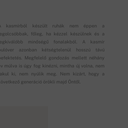
A kasmírból készült ruhák nem éppen a
legolcsóbbak, főleg, ha kézzel készülnek és a
legkiválóbb minőségű fonalakból. A kasmír
pulóver azonban kétségtelenül hosszú távú
befektetés. Megfelelő gondozás mellett néhány
év múlva is úgy fog kinézni, mintha új volna, nem
fakul ki, nem nyúlik meg. Nem kizárt, hogy a
következő generáció örökli majd Öntől.