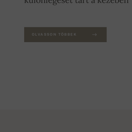
különlegeset tart a kezében
OLVASSON TÖBBEK