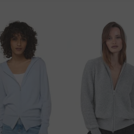
72 cm
49 cm
S
73 cm
51 cm
lés száma
74 cm
53 cm
75.5 cm
56 cm
ingyenes !