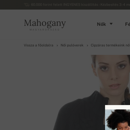
60.000 forint felett INGYENES kiszállítás - Kézbesítés 3-4 
Mahogany
Nők
Fé
MAGYARORSZÁG
Vissza a főoldalra
Női pulóverek
Cipzáras termékeink n