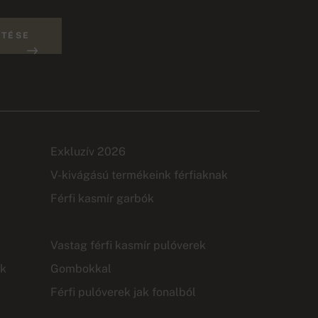
ÍTÉSE
Exkluzív 2026
V-kivágású termékeink férfiaknak
Férfi kasmír garbók
Vastag férfi kasmír pulóverek
ak
Gombokkal
Férfi pulóverek jak fonalból