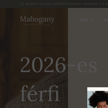
60.000 forint felett INGYENES kiszállítás - Kézbesítés 3-4 
Mahogany
Nők
Fé
MAGYARORSZÁG
2026-es
2026-es
női
férfi