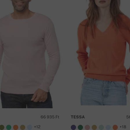
66 935 Ft
TESSA
5
+12
+18