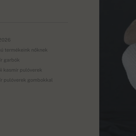
 2026
sú termékeink nőknek
ír garbók
i kasmír pulóverek
ír pulóverek gombokkal