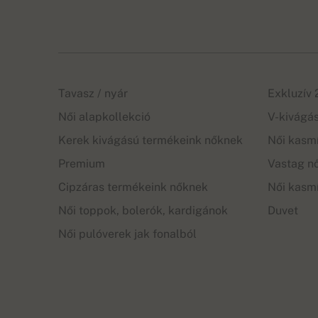
Tavasz / nyár
Exkluzív
Női alapkollekció
V-kivágá
Kerek kivágású termékeink nőknek
Női kasm
Premium
Vastag nő
Cipzáras termékeink nőknek
Női kasm
Női toppok, bolerók, kardigánok
Duvet
Női pulóverek jak fonalból