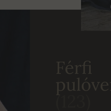
Férfi
pulóve
(123)