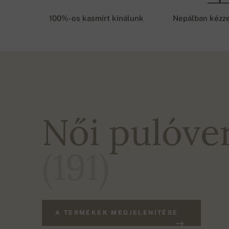
100%-os kasmírt kínálunk
Nepálban kézze
Női pulóve
(191)
A TERMÉKEK MEGJELENÍTÉSE