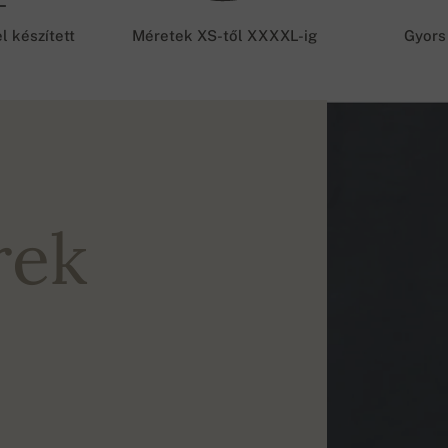
l készített
Méretek XS-től XXXXL-ig
Gyors
rek