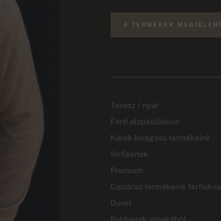
A TERMÉKEK MEGJELEN
Tavasz / nyár
Férfi alapkollekció
Kerek kivágású termékeink
férfiaknak
Premium
Cipzáras termékeink férfiakn
Duvet
Pulóverek alpakából