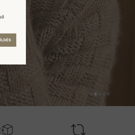
ső
ÜLDÉS