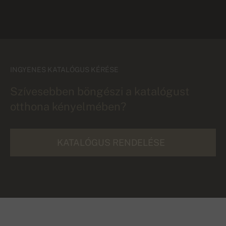
INGYENES KATALÓGUS KÉRÉSE
Szívesebben böngészi a katalógust
otthona kényelmében?
KATALÓGUS RENDELÉSE