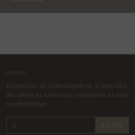
HÍRLEVÉL
Értesüljön az újdonságokról, a speciális
akciókról és szerezzen ajándékot az első
rendeléséhez
KÜLDÉS