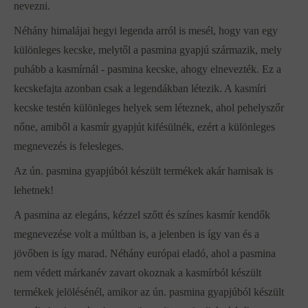
nevezni.
Néhány himalájai hegyi legenda arról is mesél, hogy van egy
különleges kecske, melytől a pasmina gyapjú származik, mely
puhább a kasmírnál - pasmina kecske, ahogy elnevezték. Ez a
kecskefajta azonban csak a legendákban létezik. A kasmíri
kecske testén különleges helyek sem léteznek, ahol pehelyszőr
nőne, amiből a kasmír gyapjút kifésülnék, ezért a különleges
megnevezés is felesleges.
Az ún. pasmina gyapjúból készült termékek akár hamisak is
lehetnek!
A pasmina az elegáns, kézzel szőtt és színes kasmír kendők
megnevezése volt a múltban is, a jelenben is így van és a
jövőben is így marad. Néhány európai eladó, ahol a pasmina
nem védett márkanév zavart okoznak a kasmírból készült
termékek jelölésénél, amikor az ún. pasmina gyapjúból készült