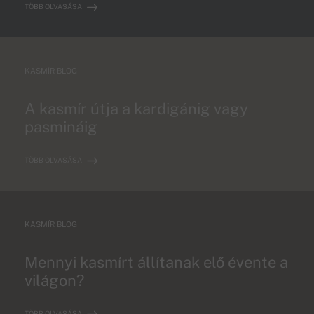
TÖBB OLVASÁSA
KASMÍR BLOG
A kasmír útja a kardigánig vagy
pasmináig
TÖBB OLVASÁSA
KASMÍR BLOG
Mennyi kasmírt állítanak elő évente a
világon?
TÖBB OLVASÁSA