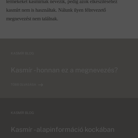
termékeket kasmírnak nevezik, pedig azok elkészítéséhez
kasmírt nem is használtak. Nálunk ilyen félrevezető
megnevezést nem találnak.
KASMÍR BLOG
Kasmír - honnan ez a megnevezés?
TÖBB OLVASÁSA
KASMÍR BLOG
Kasmír - alapinformáció kockában