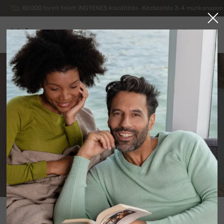
60.000 forint felett INGYENES kiszállítás - Kézbesítés 3-4 munkanapon 
Mahogany
0
MAGYARORSZÁG
Pasmina - gyapjú vagy kézzel
szőtt kendő?
KASMÍR BLOG
PETER GREŠA
Pasmina gyapjú - van ilyen? Ez a gyapjú minőségibb, mint a