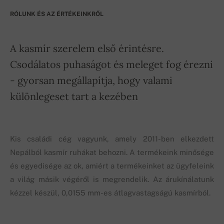
RÓLUNK ÉS AZ ÉRTÉKEINKRŐL
A kasmír szerelem első érintésre.
Csodálatos puhaságot és meleget fog érezni
- gyorsan megállapítja, hogy valami
különlegeset tart a kezében
Kis családi cég vagyunk, amely 2011-ben elkezdett
Nepálból kasmír ruhákat behozni. A termékeink minősége
és egyedisége az ok, amiért a termékeinket az ügyfeleink
a világ másik végéről is megrendelik. Az árukínálatunk
kézzel készül, 0,0155 mm-es átlagvastagságú kasmírból.