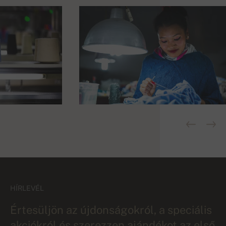
HÍRLEVÉL
Értesüljön az újdonságokról, a speciális
akciókról és szerezzen ajándékot az első