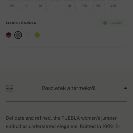
XS
S
M
L
XL
2XL
3XL
4XL
ELÉRHETŐ SZÍNEK
Raktáron
Részletek a termékről
Delicate and refined, the PUEBLA women’s jumper
embodies understated elegance. Knitted in 100% 2-