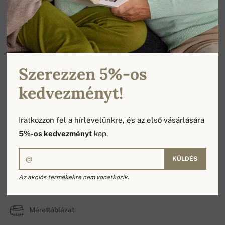
Szerezzen 5%-os
kedvezményt!
Iratkozzon fel a hírlevelünkre, és az első vásárlására
5%-os kedvezményt
kap.
KÜLDÉS
Puebla
Az akciós termékekre nem vonatkozik.
100% Kasmír Duvet | A rétegek száma: 2
Mérettáblázat