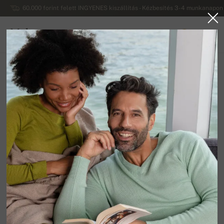
60.000 forint felett INGYENES kiszállítás - Kézbesítés 3-4 munkanapon 
Mahogany
0
MAGYARORSZÁG
Vissza a főoldalra
Női pulóverek
Duvet - női