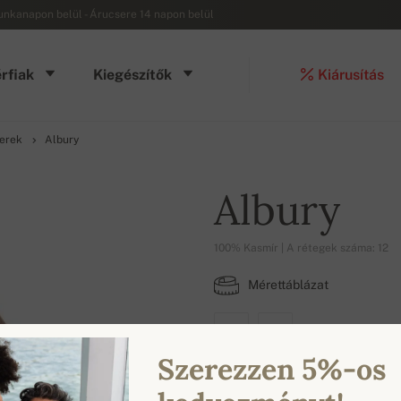
munkanapon belül - Árucsere 14 napon belül
rfiak
Kiegészítők
Kiárusítás
verek
Albury
Albury
100% Kasmír | A rétegek száma: 12
Mérettáblázat
S
L
Szerezzen 5%-os
ELÉRHETŐ SZÍNEK