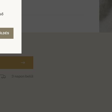
ső
ÜLDÉS
3 napon belül