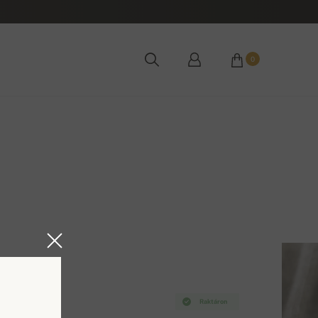
0
Raktáron