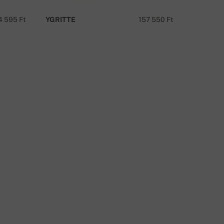
ÍRJON
4 595 Ft
YGRITTE
157 550 Ft
ELODIE