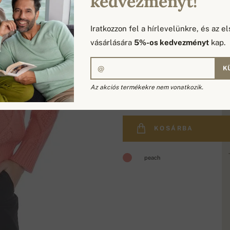
kedvezményt!
Iratkozzon fel a hírlevelünkre, és az el
vásárlására
5%-os kedvezményt
kap.
K
290 830 Ft
Az akciós termékekre nem vonatkozik.
KOSÁRBA
peach