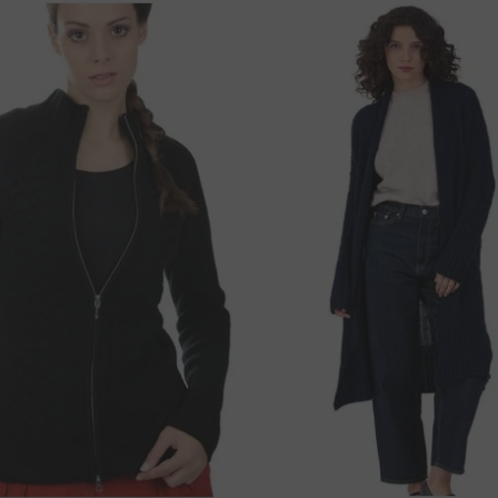
38 cm
64 cm
lés száma
39 cm
66 cm
40 cm
68 cm
41 cm
71 cm
ingyenes !
K