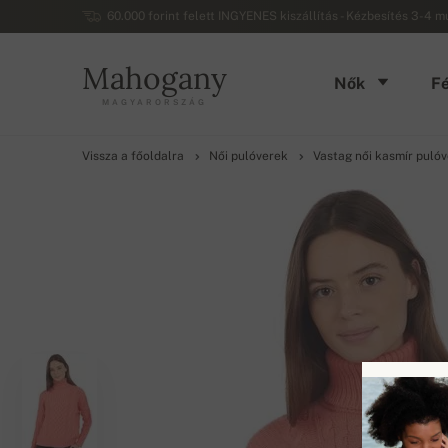
60.000 forint felett INGYENES kiszállítás - Kézbesítés 3-4 
Mahogany
Nők
Fé
MAGYARORSZÁG
Vissza a főoldalra
Női pulóverek
Vastag női kasmír puló