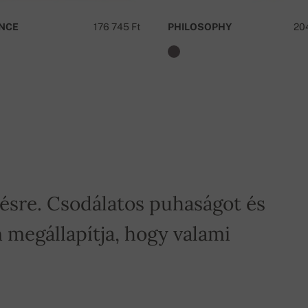
NCE
176 745 Ft
PHILOSOPHY
20
tésre. Csodálatos puhaságot és
 megállapítja, hogy valami