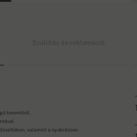
Szállítás és reklamáció
A
egű kasmírból.
ntával.
A
dzsettákon, valamint a nyakrészen.