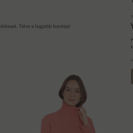
G
téssel. Télre a legjobb barátja!
H
K