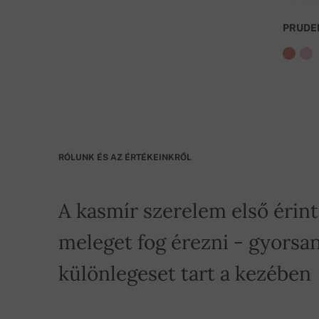
PRUDE
RÓLUNK ÉS AZ ÉRTÉKEINKRŐL
A kasmír szerelem első érin
meleget fog érezni - gyorsan
különlegeset tart a kezében