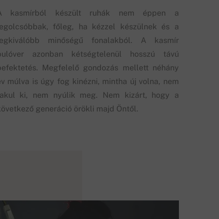
A kasmírból készült ruhák nem éppen a
legolcsóbbak, főleg, ha kézzel készülnek és a
legkiválóbb minőségű fonalakból. A kasmír
pulóver azonban kétségtelenül hosszú távú
befektetés. Megfelelő gondozás mellett néhány
év múlva is úgy fog kinézni, mintha új volna, nem
fakul ki, nem nyúlik meg. Nem kizárt, hogy a
következő generáció örökli majd Öntől.