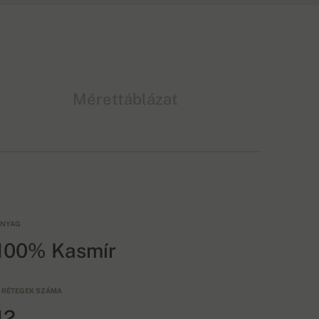
Mérettáblázat
NYAG
100% Kasmír
 RÉTEGEK SZÁMA
12