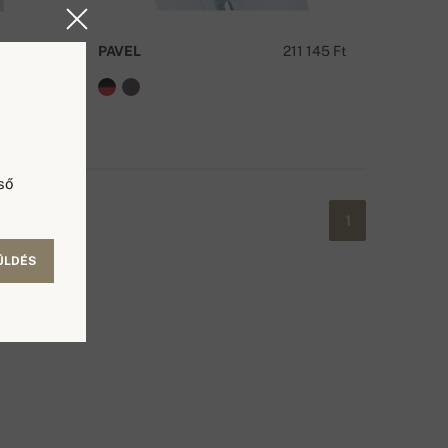
23 620 Ft
PAVEL
211 145 Ft
ső
1
ÜLDÉS