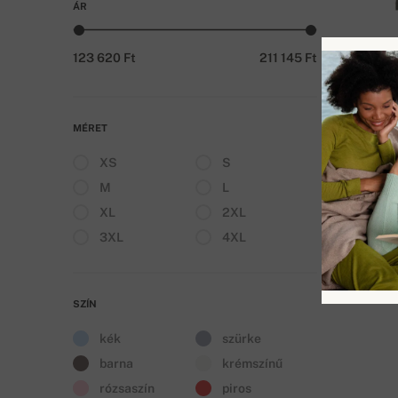
ÁR
DET
123 620 Ft
211 145 Ft
MÉRET
XS
S
M
L
ÖSSZES
XL
2XL
3XL
4XL
SZÍN
kék
szürke
barna
krémszínű
rózsaszín
piros