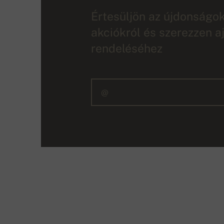
Értesüljön az újdonságokr
akciókról és szerezzen a
rendeléséhez