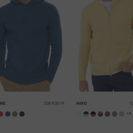
NE
158 630 Ft
HIRO
1
+4