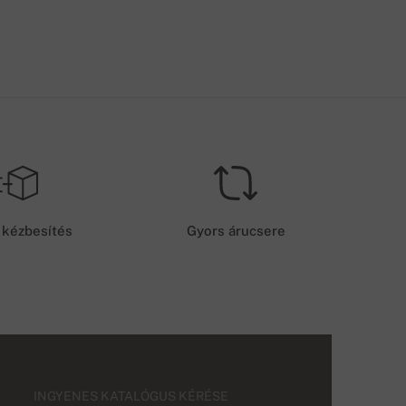
 kézbesítés
Gyors árucsere
INGYENES KATALÓGUS KÉRÉSE