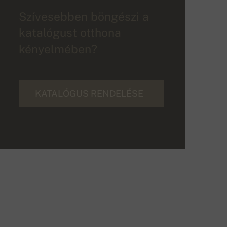
Szívesebben böngészi a
katalógust otthona
kényelmében?
KATALÓGUS RENDELÉSE