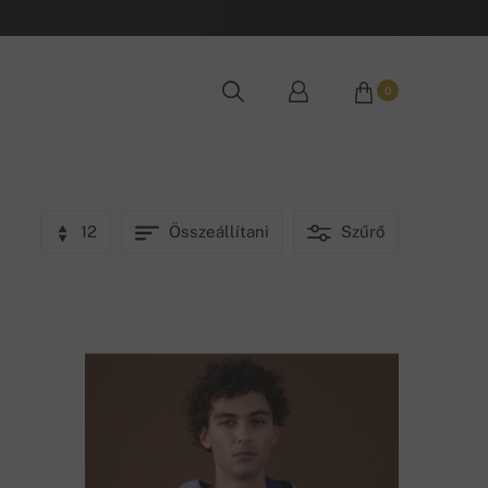
0
12
Összeállítani
Szűrő