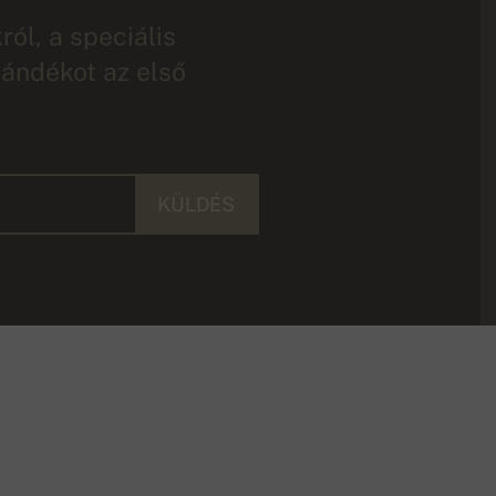
ól, a speciális
jándékot az első
KÜLDÉS