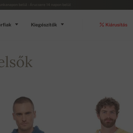
munkanapon belül - Árucsere 14 napon belül
rfiak
Kiegészítők
Kiárusítás
elsők