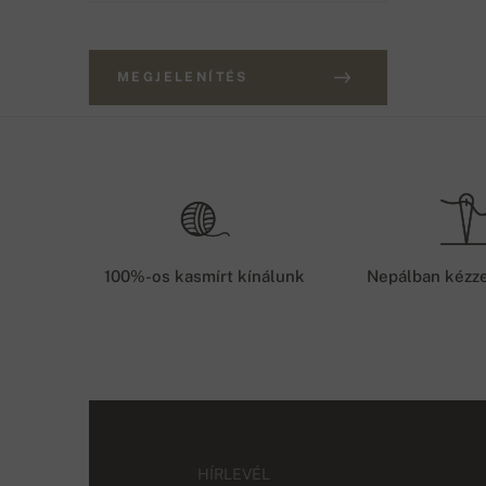
MEGJELENÍTÉS
100%-os kasmírt kínálunk
Nepálban kézze
HÍRLEVÉL