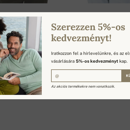
ROIT
163 735 Ft
PALESSIO
1
Szerezzen 5%-os
+1
kedvezményt!
Iratkozzon fel a hírlevelünkre, és az el
vásárlására
5%-os kedvezményt
kap.
EN: 6 TERMÉKEK / 1 OLDAL
K
Az akciós termékekre nem vonatkozik.