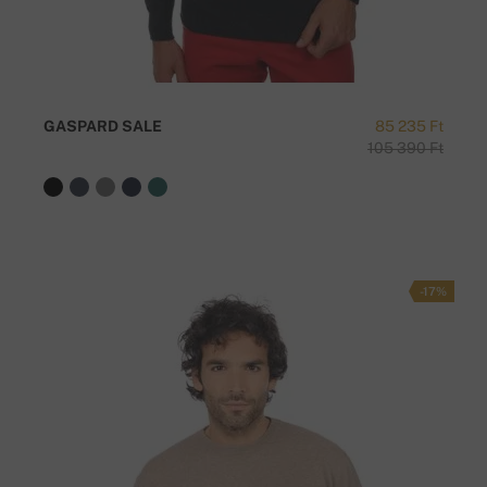
GASPARD SALE
85 235 Ft
105 390 Ft
-17%