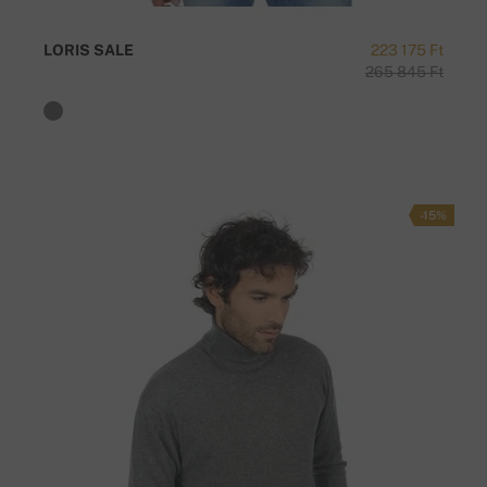
LORIS SALE
223 175 Ft
265 845 Ft
-15%