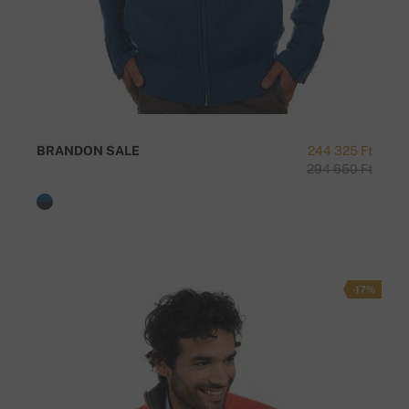
BRANDON SALE
244 325 Ft
294 650 Ft
-17%