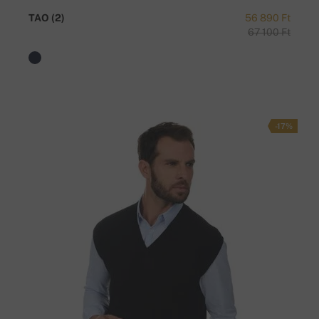
TAO (2)
56 890 Ft
67 100 Ft
-17%