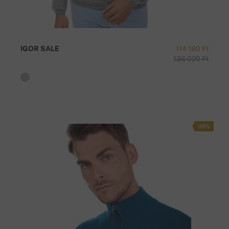
IGOR SALE
114 180 Ft
136 020 Ft
-19%