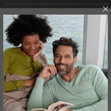
60.000 forint felett INGYENES kiszállítás - Kézbesítés 3-4 munkanapon 
Mahogany
0
MAGYARORSZÁG
MINDEN
FÉRFI PULÓVEREK
NŐI PULÓVEREK
KIEGÉSZÍTŐK
FÉRFI PULÓVEREK
12
Összeállítani
Szűrő
-15%