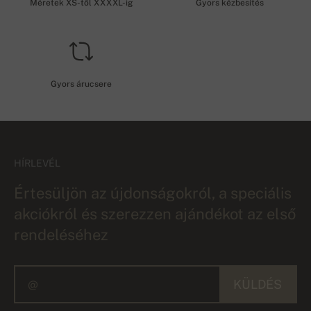
Méretek XS-től XXXXL-ig
Gyors kézbesítés
Gyors árucsere
HÍRLEVÉL
Értesüljön az újdonságokról, a speciális
akciókról és szerezzen ajándékot az első
rendeléséhez
KÜLDÉS