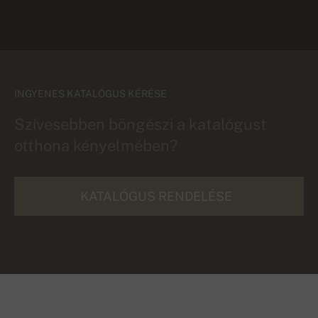
INGYENES KATALÓGUS KÉRÉSE
Szívesebben böngészi a katalógust
otthona kényelmében?
KATALÓGUS RENDELÉSE