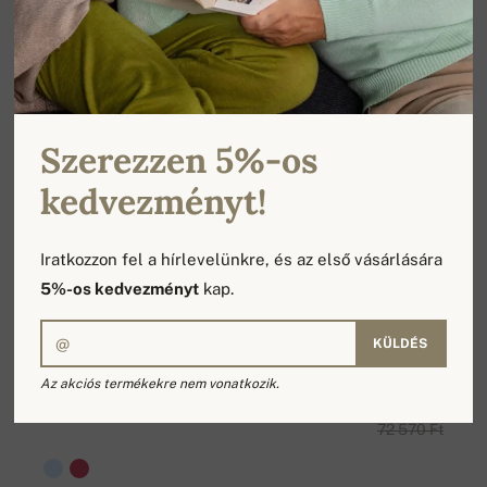
Szerezzen 5%-os
kedvezményt!
Iratkozzon fel a hírlevelünkre, és az első vásárlására
5%-os kedvezményt
kap.
KÜLDÉS
Az akciós termékekre nem vonatkozik.
TOR SALE
61 685 Ft
72 570 Ft