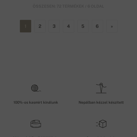
ÖSSZESEN: 72 TERMÉKEK / 6 OLDAL
1
2
3
4
5
6
»
100%-os kasmírt kínálunk
Nepálban kézzel készített