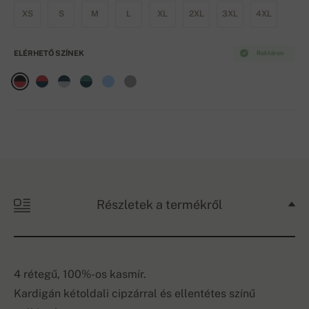
XS
S
M
L
XL
2XL
3XL
4XL
ELÉRHETŐ SZÍNEK
Raktáron
Részletek a termékről
4 rétegű, 100%-os kasmír.
Kardigán kétoldali cipzárral és ellentétes színű