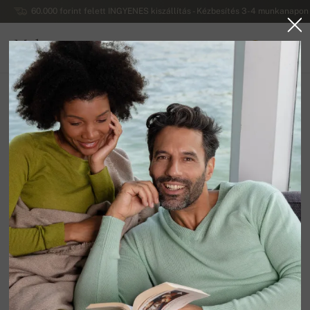
60.000 forint felett INGYENES kiszállítás - Kézbesítés 3-4 munkanapon 
Mahogany
0
MAGYARORSZÁG
Vissza a főoldalra
Férfi pulóverek