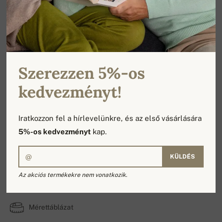
Szerezzen 5%-os
kedvezményt!
Iratkozzon fel a hírlevelünkre, és az első vásárlására
5%-os kedvezményt
kap.
KÜLDÉS
Maxime
Az akciós termékekre nem vonatkozik.
100% Kasmír | A rétegek száma: 4
Mérettáblázat