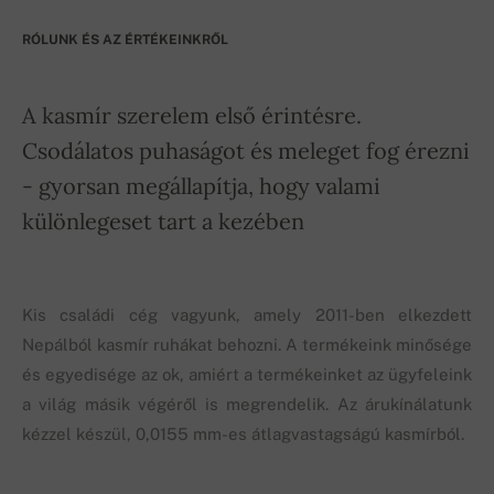
RÓLUNK ÉS AZ ÉRTÉKEINKRŐL
A kasmír szerelem első érintésre.
Csodálatos puhaságot és meleget fog érezni
- gyorsan megállapítja, hogy valami
különlegeset tart a kezében
Kis családi cég vagyunk, amely 2011-ben elkezdett
Nepálból kasmír ruhákat behozni. A termékeink minősége
és egyedisége az ok, amiért a termékeinket az ügyfeleink
a világ másik végéről is megrendelik. Az árukínálatunk
kézzel készül, 0,0155 mm-es átlagvastagságú kasmírból.