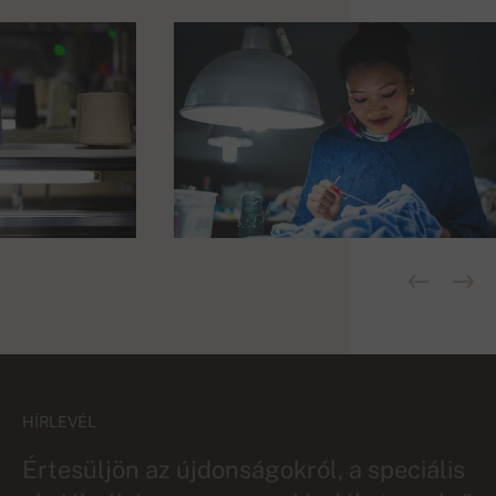
HÍRLEVÉL
Értesüljön az újdonságokról, a speciális