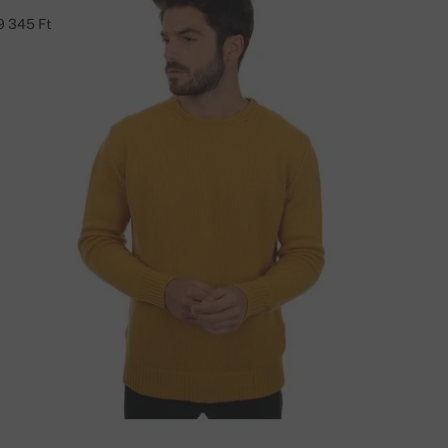
9 345 Ft
ÉRDÉSE VAN A TERMÉKRŐL?
ÍRJON