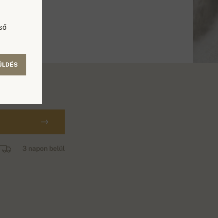
ső
ÜLDÉS
3 napon belül