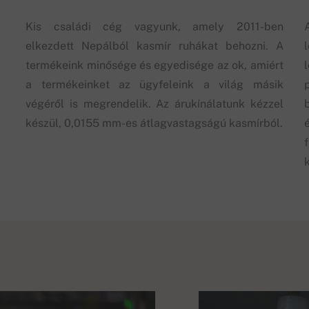
Kis családi cég vagyunk, amely 2011-ben
elkezdett Nepálból kasmír ruhákat behozni. A
termékeink minősége és egyedisége az ok, amiért
a termékeinket az ügyfeleink a világ másik
végéről is megrendelik. Az árukínálatunk kézzel
készül, 0,0155 mm-es átlagvastagságú kasmírból.