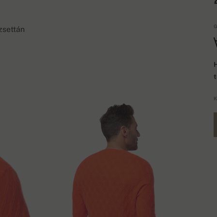
G
zsettán
H
K