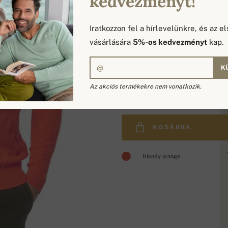
kedvezményt!
Iratkozzon fel a hírlevelünkre, és az el
vásárlására
5%-os kedvezményt
kap.
K
112 680 Ft
Az akciós termékekre nem vonatkozik.
KOSÁRBA
bloody orange