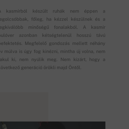
A kasmírból készült ruhák nem éppen a
legolcsóbbak, főleg, ha kézzel készülnek és a
legkiválóbb minőségű fonalakból. A kasmír
pulóver azonban kétségtelenül hosszú távú
befektetés. Megfelelő gondozás mellett néhány
év múlva is úgy fog kinézni, mintha új volna, nem
fakul ki, nem nyúlik meg. Nem kizárt, hogy a
következő generáció örökli majd Öntől.