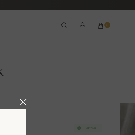
0
k
Raktáron