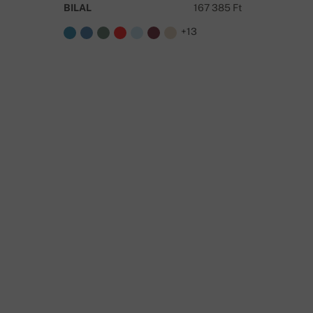
BILAL
167 385 Ft
TAO
+13