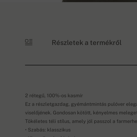
Részletek a termékről
2 rétegű, 100%-os kasmír
Ez a részletgazdag, gyémántmintás pulóver elegá
viselőjének. Gondosan kötött, kényelmes melege
Tökéletes téli stílus, amely jól passzol a farmerh
• Szabás: klasszikus