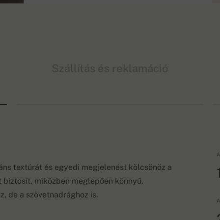
Szállítás és reklamáció
A
ns textúrát és egyedi megjelenést kölcsönöz a
t biztosít, miközben meglepően könnyű.
ez, de a szövetnadrághoz is.
A