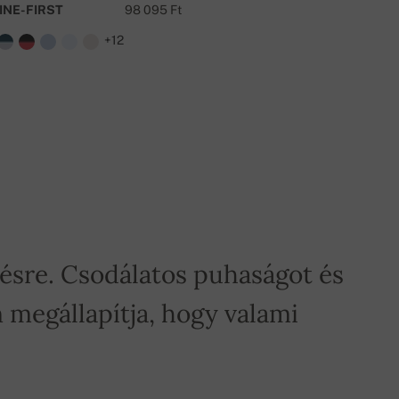
INE-FIRST
98 095 Ft
+12
tésre. Csodálatos puhaságot és
 megállapítja, hogy valami