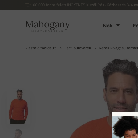
60.000 forint felett INGYENES kiszállítás - Kézbesítés 3-4 
Mahogany
Nők
Fé
MAGYARORSZÁG
Vissza a főoldalra
Férfi pulóverek
Kerek kivágású termé