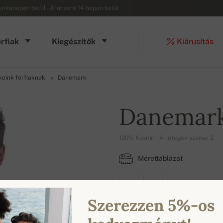
munkanapon belül - Árucsere 14 napon belül
rfiak
Kiegészítők
Kiárusítás
keink férfiaknak
Danemark
Danemar
100% Kasmír | A rétegek száma: 2
Mérettáblázat
M
XL
Szerezzen 5%-os
ELÉRHETŐ SZÍNEK