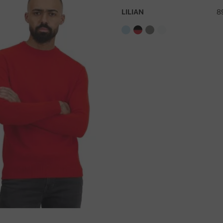
lés száma
LILIAN
8
66 cm
61 cm
66 cm
63 cm
67 cm
67 cm
ingyenes !
K