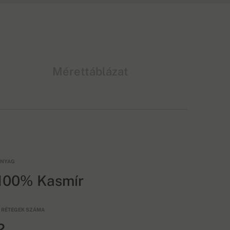
Mérettáblázat
NYAG
100% Kasmír
 RÉTEGEK SZÁMA
2