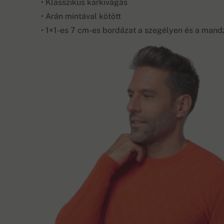
• Klasszikus karkivágás
• Arán mintával kötött
• 1×1-es 7 cm-es bordázat a szegélyen és a mand