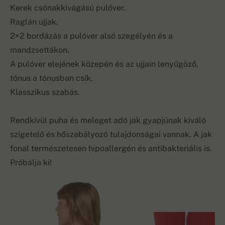
Kerek csónakkivágású pulóver.
Raglán ujjak.
2×2 bordázás a pulóver alsó szegélyén és a
mandzsettákon.
A pulóver elejének közepén és az ujjain lenyűgöző,
tónus a tónusban csík.
Klasszikus szabás.
Rendkívül puha és meleget adó jak gyapjúnak kiváló
szigetelő és hőszabályozó tulajdonságai vannak. A jak
fonal természetesen hipoallergén és antibakteriális is.
Próbálja ki!