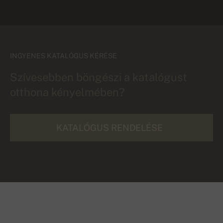
INGYENES KATALÓGUS KÉRÉSE
Szívesebben böngészi a katalógust
otthona kényelmében?
KATALÓGUS RENDELÉSE