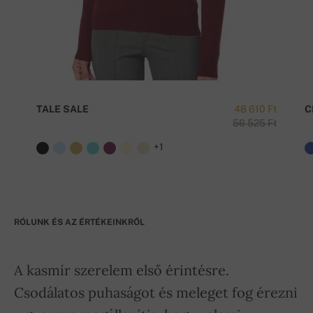
TALE SALE
48 610 Ft
C
56 525 Ft
+1
RÓLUNK ÉS AZ ÉRTÉKEINKRŐL
A kasmír szerelem első érintésre.
Csodálatos puhaságot és meleget fog érezni