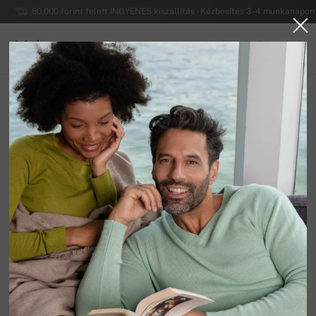
60.000 forint felett INGYENES kiszállítás - Kézbesítés 3-4 munkanapon 
Mahogany
0
MAGYARORSZÁG
Vissza a főoldalra
Kiárusítás
NŐI PULÓVEREK