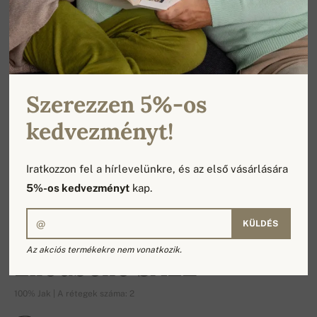
Szerezzen 5%-os
kedvezményt!
Iratkozzon fel a hírlevelünkre, és az első vásárlására
5%-os kedvezményt
kap.
KÜLDÉS
-16%
Az akciós termékekre nem vonatkozik.
Liloubelle SALE
100% Jak | A rétegek száma: 2