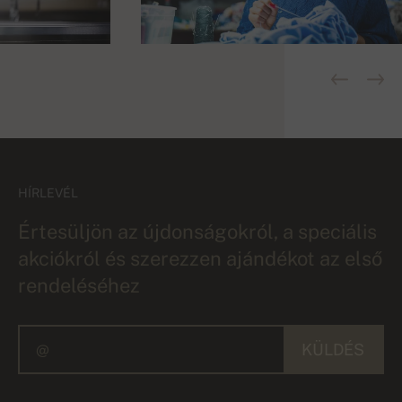
HÍRLEVÉL
Értesüljön az újdonságokról, a speciális
akciókról és szerezzen ajándékot az első
rendeléséhez
KÜLDÉS