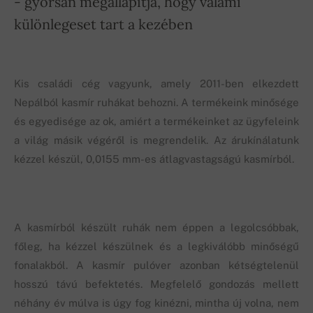
- gyorsan megállapítja, hogy valami
különlegeset tart a kezében
Kis családi cég vagyunk, amely 2011-ben elkezdett
Nepálból kasmír ruhákat behozni. A termékeink minősége
és egyedisége az ok, amiért a termékeinket az ügyfeleink
a világ másik végéről is megrendelik. Az árukínálatunk
kézzel készül, 0,0155 mm-es átlagvastagságú kasmírból.
A kasmírból készült ruhák nem éppen a legolcsóbbak,
főleg, ha kézzel készülnek és a legkiválóbb minőségű
fonalakból. A kasmír pulóver azonban kétségtelenül
hosszú távú befektetés. Megfelelő gondozás mellett
néhány év múlva is úgy fog kinézni, mintha új volna, nem