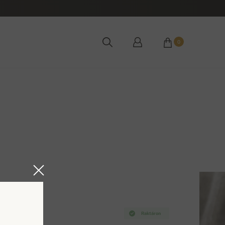
0
Raktáron