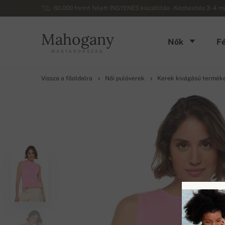
60.000 forint felett INGYENES kiszállítás - Kézbesítés 3-4 
Mahogany
Nők
Fé
MAGYARORSZÁG
Vissza a főoldalra
Női pulóverek
Kerek kivágású termék