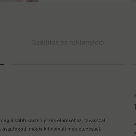
Szállítás és reklamáció
A
a még inkább kasmír érzés eléréséhez, tavasszal
A
 visszafogott, mégis kifinomult megjelenéssel.