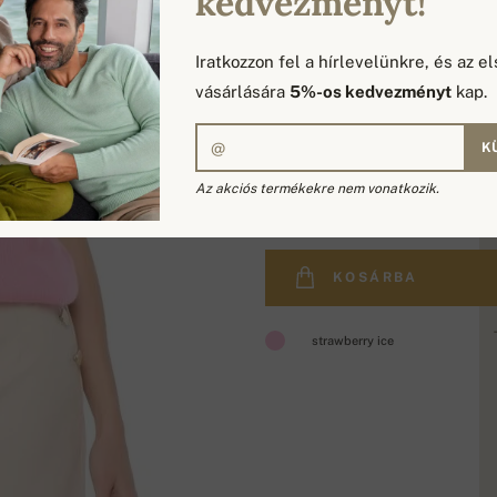
kedvezményt!
Iratkozzon fel a hírlevelünkre, és az el
vásárlására
5%-os kedvezményt
kap.
K
87 155 Ft
Az akciós termékekre nem vonatkozik.
KOSÁRBA
strawberry ice