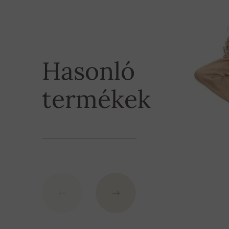
XL
62 cm
2. Előleg (
1200 HUF
) - számlaszám - a megrende
2XL
64 cm
IBAN: SK7109000000000233073526
Hasonló
BIC: GIBASKBX
termékek
Bank: Slovenská sporiteľňa a.s., Nitra
60 000,- HUF feletti rendelés esetén a szállítás 