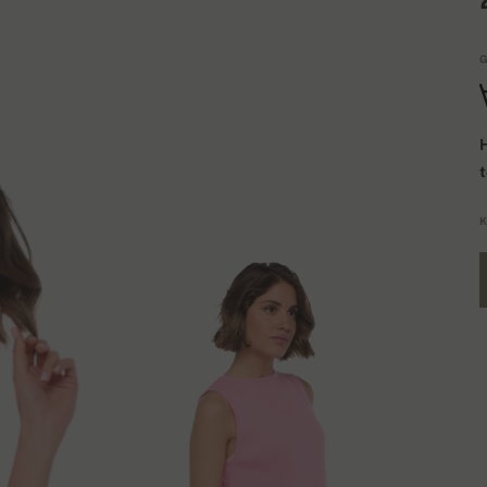
G
H
K