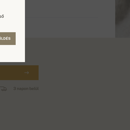
ső
ÜLDÉS
3 napon belül