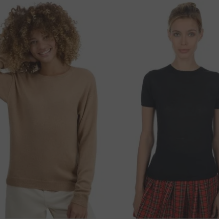
0 cm
53 cm
lés száma
0 cm
55 cm
ingyenes !
K