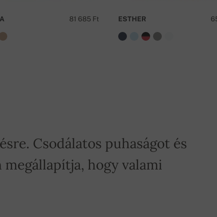
A
81 685 Ft
ESTHER
6
tésre. Csodálatos puhaságot és
 megállapítja, hogy valami