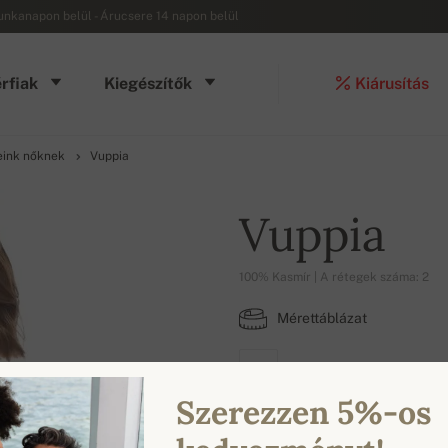
munkanapon belül - Árucsere 14 napon belül
rfiak
Kiegészítők
Kiárusítás
eink nőknek
Vuppia
Vuppia
100% Kasmír | A rétegek száma: 2
Mérettáblázat
L
Szerezzen 5%-os
ELÉRHETŐ SZÍNEK