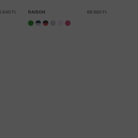
ÍRJON
5 640 Ft
RAISON
88 980 Ft
DEEDEE