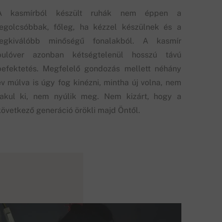
A kasmírból készült ruhák nem éppen a
legolcsóbbak, főleg, ha kézzel készülnek és a
legkiválóbb minőségű fonalakból. A kasmír
pulóver azonban kétségtelenül hosszú távú
befektetés. Megfelelő gondozás mellett néhány
év múlva is úgy fog kinézni, mintha új volna, nem
fakul ki, nem nyúlik meg. Nem kizárt, hogy a
következő generáció örökli majd Öntől.