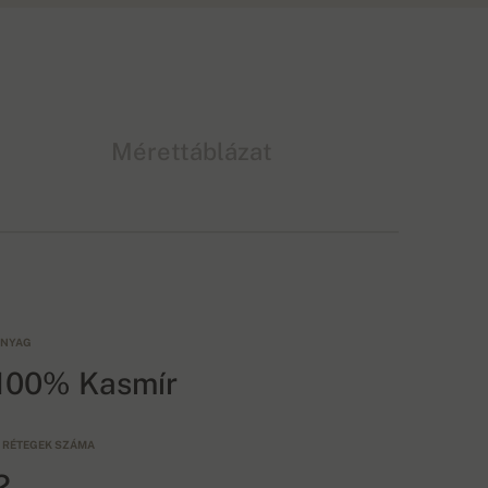
Mérettáblázat
NYAG
100% Kasmír
 RÉTEGEK SZÁMA
2