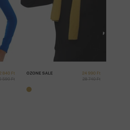
ÉRDÉSE VAN A TERMÉKRŐL?
ÍRJON
2 840 Ft
OZONE SALE
24 990 Ft
TAIPEI-
0 590 Ft
28 740 Ft