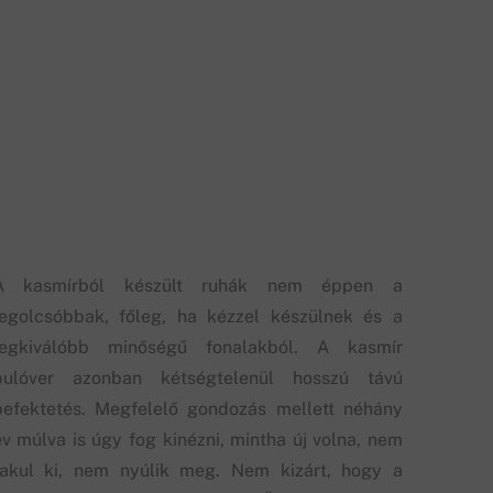
A kasmírból készült ruhák nem éppen a
legolcsóbbak, főleg, ha kézzel készülnek és a
legkiválóbb minőségű fonalakból. A kasmír
pulóver azonban kétségtelenül hosszú távú
befektetés. Megfelelő gondozás mellett néhány
év múlva is úgy fog kinézni, mintha új volna, nem
fakul ki, nem nyúlik meg. Nem kizárt, hogy a