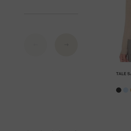
60 000,- HUF feletti rendelés esetén a szállítás 
TALE S