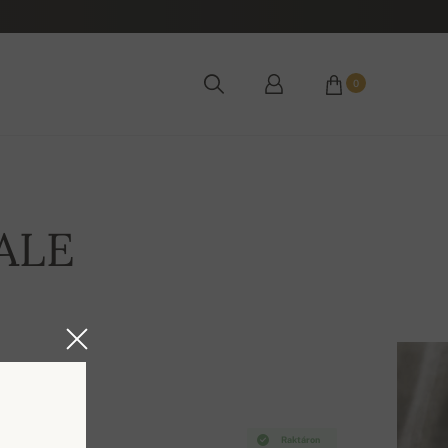
0
ALE
Raktáron