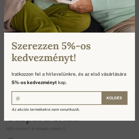
Szerezzen 5%-os
kedvezményt!
Iratkozzon fel a hírlevelünkre, és az első vásárlására
5%-os kedvezményt
kap.
KÜLDÉS
-19%
Az akciós termékekre nem vonatkozik.
Gaspard SALE
100% Kasmír | A rétegek száma: 2