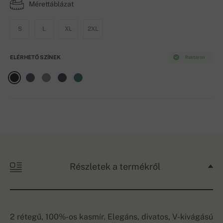
Mérettáblázat
S
L
XL
2XL
ELÉRHETŐ SZÍNEK
Raktáron
Részletek a termékről
2 rétegű, 100%-os kasmír. Elegáns, divatos, V-kivágású