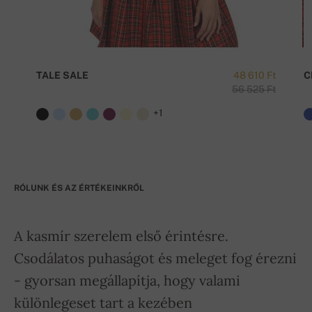
TALE SALE
48 610 Ft
C
56 525 Ft
+1
RÓLUNK ÉS AZ ÉRTÉKEINKRŐL
A kasmír szerelem első érintésre.
Csodálatos puhaságot és meleget fog érezni
- gyorsan megállapítja, hogy valami
különlegeset tart a kezében