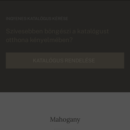
INGYENES KATALÓGUS KÉRÉSE
Szívesebben böngészi a katalógust
otthona kényelmében?
KATALÓGUS RENDELÉSE
Mahogany