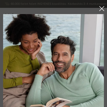
60.000 forint felett INGYENES kiszállítás - Kézbesítés 3-4 munkanapon 
Mahogany
0
MAGYARORSZÁG
Vissza a főoldalra
Kiárusítás