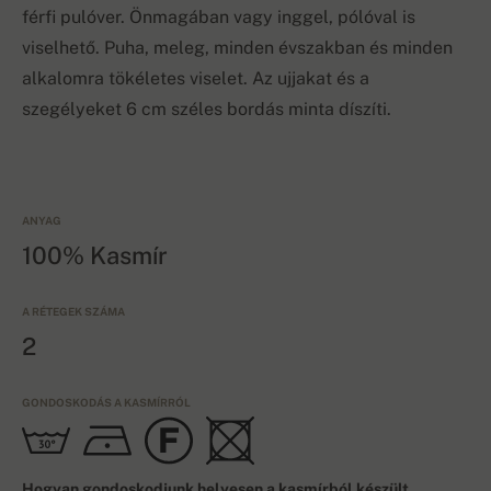
férfi pulóver. Önmagában vagy inggel, pólóval is
viselhető. Puha, meleg, minden évszakban és minden
alkalomra tökéletes viselet. Az ujjakat és a
szegélyeket 6 cm széles bordás minta díszíti.
ANYAG
100% Kasmír
A RÉTEGEK SZÁMA
2
GONDOSKODÁS A KASMÍRRÓL
Hogyan gondoskodjunk helyesen a kasmírból készült