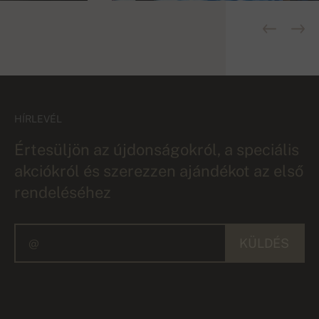
HÍRLEVÉL
Értesüljön az újdonságokról, a speciális
akciókról és szerezzen ajándékot az első
rendeléséhez
KÜLDÉS