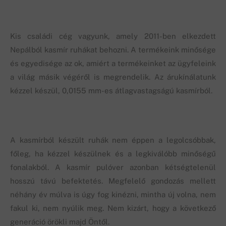
Kis családi cég vagyunk, amely 2011-ben elkezdett
Nepálból kasmír ruhákat behozni. A termékeink minősége
és egyedisége az ok, amiért a termékeinket az ügyfeleink
a világ másik végéről is megrendelik. Az árukínálatunk
kézzel készül, 0,0155 mm-es átlagvastagságú kasmírból.
A kasmírból készült ruhák nem éppen a legolcsóbbak,
főleg, ha kézzel készülnek és a legkiválóbb minőségű
fonalakból. A kasmír pulóver azonban kétségtelenül
hosszú távú befektetés. Megfelelő gondozás mellett
néhány év múlva is úgy fog kinézni, mintha új volna, nem
fakul ki, nem nyúlik meg. Nem kizárt, hogy a következő
generáció örökli majd Öntől.