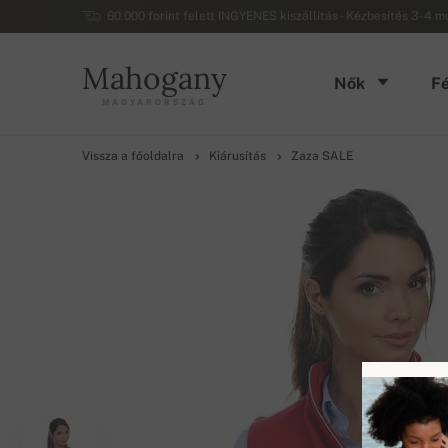
60.000 forint felett INGYENES kiszállítás - Kézbesítés 3-4 
Mahogany
Nők
Fé
MAGYARORSZÁG
Vissza a főoldalra
Kiárusítás
Zaza SALE