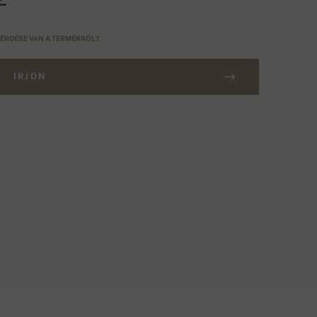
ÉRDÉSE VAN A TERMÉKRŐL?
ÍRJON
0.000 FT FELETTI RENDELÉS
ELÖLÉS