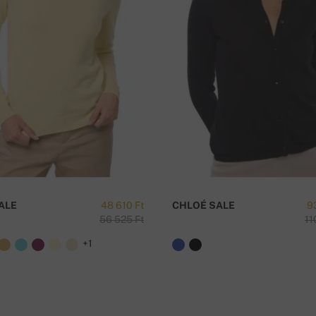
ingyenes !
K
ALE
48 610 Ft
CHLOÉ SALE
9
56 525 Ft
11
+1