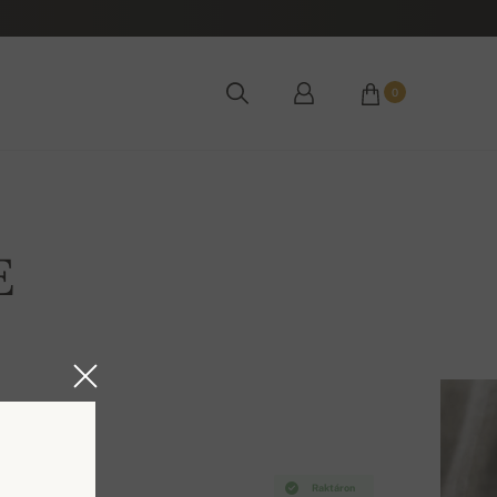
0
E
Raktáron