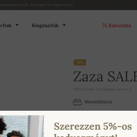
munkanapon belül - Árucsere 14 napon belül
rfiak
Kiegészítők
Kiárusítás
-16%
Zaza SAL
100% Kasmír | A rétegek száma: 2
Mérettáblázat
2XL
3XL
Szerezzen 5%-os
ELÉRHETŐ SZÍNEK