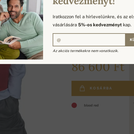
kedvezményt!
Iratkozzon fel a hírlevelünkre, és az el
vásárlására
5%-os kedvezményt
kap.
K
Az akciós termékekre nem vonatkozik.
103 200 Ft
86 600 Ft
KOSÁRBA
blood red