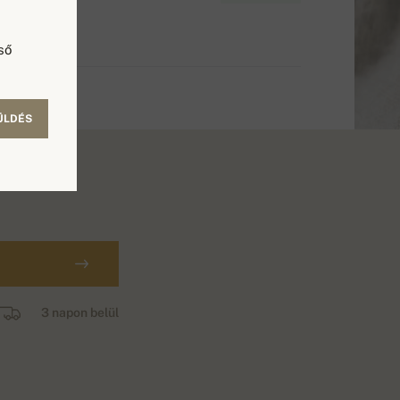
ső
ÜLDÉS
3 napon belül