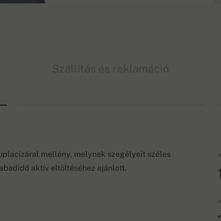
Szállítás és reklamáció
duplacizáral mellény, melynek szegélyeit széles
A
abadidő aktív eltöltéséhez ajánlott.
A