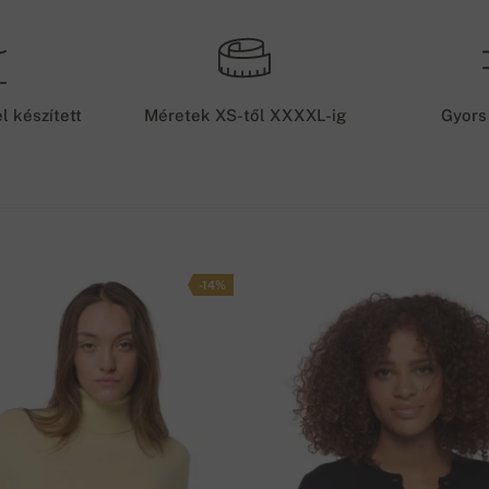
 akkor fizet, amikor átveszi a terméket, a
/ cm
41 cm
l szállítjuk
S
/ cm
43 cm
et, amit amint jóváírnak számlánkra 48 órán belül
l készített
Méretek XS-től XXXXL-ig
Gyors
/ cm
45 cm
S
/ cm
47 cm
S
/ cm
49 cm
-14%
lés száma
/ cm
52 cm
/ cm
55 cm