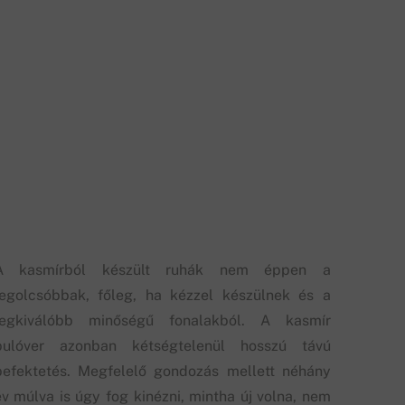
A kasmírból készült ruhák nem éppen a
legolcsóbbak, főleg, ha kézzel készülnek és a
legkiválóbb minőségű fonalakból. A kasmír
pulóver azonban kétségtelenül hosszú távú
befektetés. Megfelelő gondozás mellett néhány
év múlva is úgy fog kinézni, mintha új volna, nem