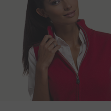
Szállítási módszerek
Háthossz