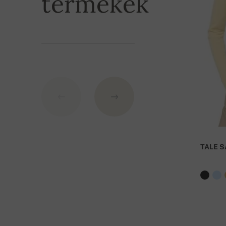
termékek
60 000,- HUF feletti rendelés esetén a szállítás 
TALE S