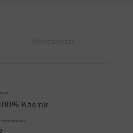
Mérettáblázat
NYAG
100% Kasmír
 RÉTEGEK SZÁMA
2