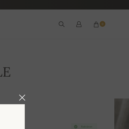
0
LE
Raktáron