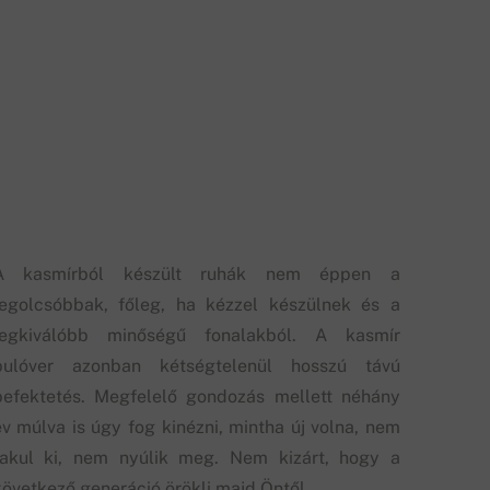
A kasmírból készült ruhák nem éppen a
legolcsóbbak, főleg, ha kézzel készülnek és a
legkiválóbb minőségű fonalakból. A kasmír
pulóver azonban kétségtelenül hosszú távú
befektetés. Megfelelő gondozás mellett néhány
év múlva is úgy fog kinézni, mintha új volna, nem
fakul ki, nem nyúlik meg. Nem kizárt, hogy a
következő generáció örökli majd Öntől.