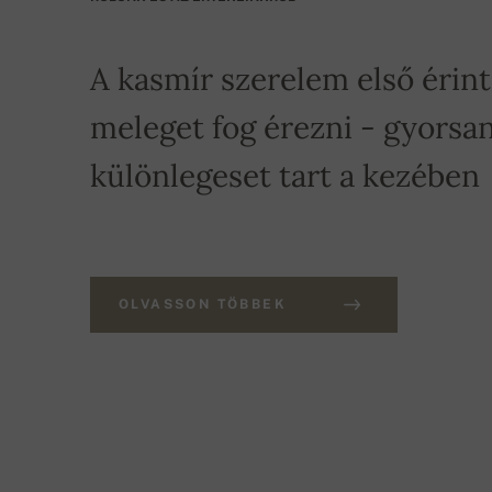
A kasmír szerelem első érin
meleget fog érezni - gyorsan
különlegeset tart a kezében
OLVASSON TÖBBEK