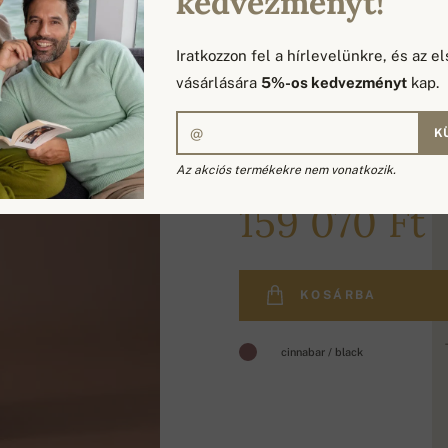
kedvezményt!
Iratkozzon fel a hírlevelünkre, és az el
vásárlására
5%-os kedvezményt
kap.
K
Az akciós termékekre nem vonatkozik.
189 590 Ft
159 070 Ft
KOSÁRBA
cinnabar / black