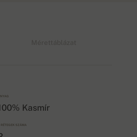
Mérettáblázat
NYAG
100% Kasmír
 RÉTEGEK SZÁMA
2