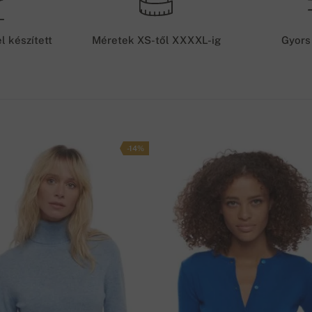
S
0 cm
50 cm
et, amit amint jóváírnak számlánkra 48 órán belül
l készített
Méretek XS-től XXXXL-ig
Gyors
0 cm
53 cm
S
0 cm
56 cm
S
0 cm
59 cm
-14%
lés száma