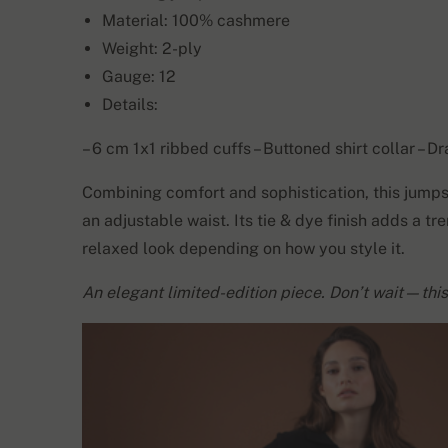
Material: 100% cashmere
Weight: 2-ply
Gauge: 12
Details:
– 6 cm 1x1 ribbed cuffs – Buttoned shirt collar – D
Combining comfort and sophistication, this jumpsui
an adjustable waist. Its tie & dye finish adds a t
relaxed look depending on how you style it.
An elegant limited-edition piece. Don’t wait—this