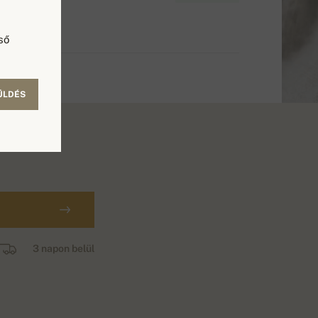
ső
ÜLDÉS
3 napon belül