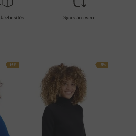
ZÁLLÍTÁSI KÖLTSÉG - UTÁNVÉTEL
1 350 Ft
 kézbesítés
Gyors árucsere
ZÁLLÍTÁSI KÖLTSÉG - KÁRTYÁS FIZETÉS/BANKI ÁTUTALÁS
1 200 Ft
ZÁLLÍTÁSI MÓD
-16%
-15%