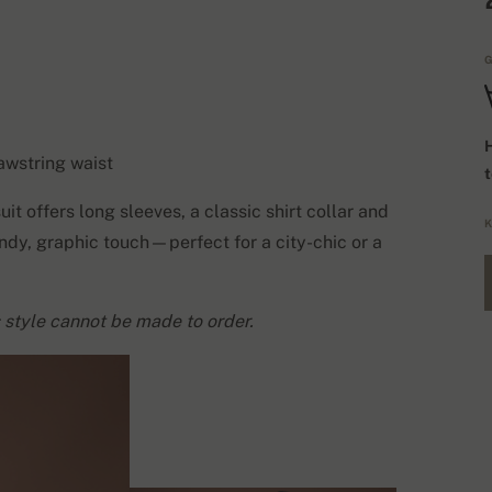
G
H
rawstring waist
t offers long sleeves, a classic shirt collar and
K
rendy, graphic touch—perfect for a city-chic or a
 style cannot be made to order.