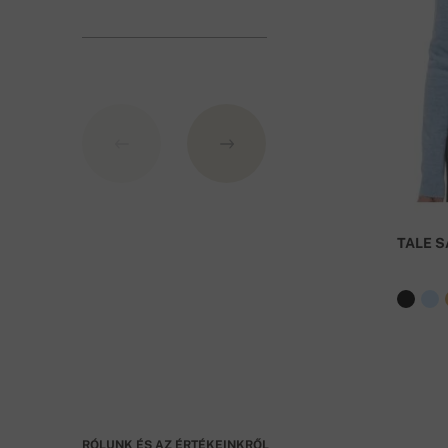
60 000,- HUF feletti rendelés esetén a szállítás 
TALE S
RÓLUNK ÉS AZ ÉRTÉKEINKRŐL