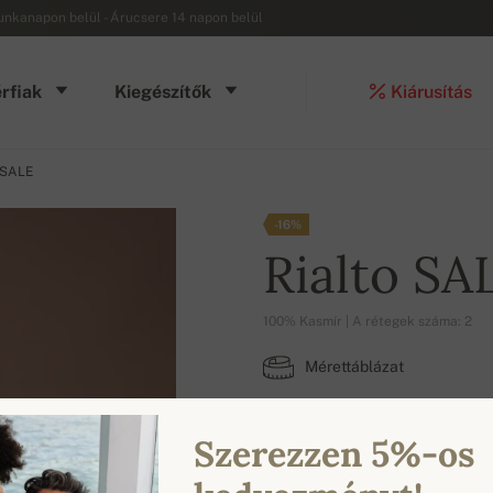
munkanapon belül - Árucsere 14 napon belül
rfiak
Kiegészítők
Kiárusítás
 SALE
-16%
Rialto SA
100% Kasmír | A rétegek száma: 2
Mérettáblázat
L
Szerezzen 5%-os
ELÉRHETŐ SZÍNEK