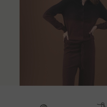
Szállítási módszerek
Háthossz
1. GLS futár/Magyar Posta (utánvétellel fizettet) -
S
152 cm
terméket a megrendeléstől számított 48 órán belü