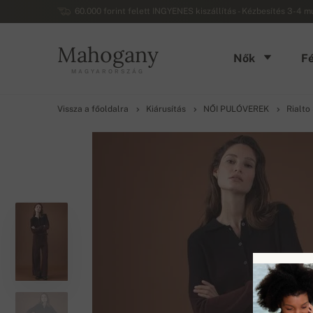
60.000 forint felett INGYENES kiszállítás - Kézbesítés 3-4 
Mahogany
Nők
Fé
MAGYARORSZÁG
Vissza a főoldalra
Kiárusítás
NŐI PULÓVEREK
Rialto