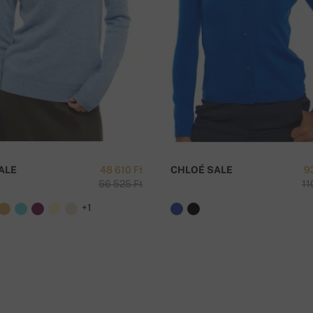
ingyenes !
K
ALE
48 610 Ft
CHLOÉ SALE
9
56 525 Ft
11
+1