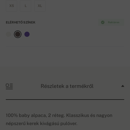
XS
L
XL
ELÉRHETŐ SZÍNEK
Raktáron
Részletek a termékről
100% baby alpaca, 2 réteg. Klasszikus és nagyon
népszerű kerek kivágású pulóver.