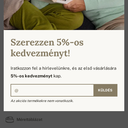
Szerezzen 5%-os
kedvezményt!
Iratkozzon fel a hírlevelünkre, és az első vásárlására
5%-os kedvezményt
kap.
KÜLDÉS
Line-Alpaga
Az akciós termékekre nem vonatkozik.
100% baby alpaca | A rétegek száma: 2
Mérettáblázat