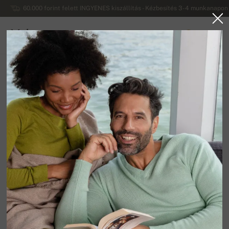
60.000 forint felett INGYENES kiszállítás - Kézbesítés 3-4 munkanapon 
Mahogany
0
MAGYARORSZÁG
Vissza a főoldalra
Női pulóverek
Női pulóverek alpakából