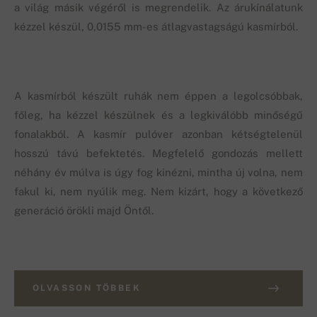
a világ másik végéről is megrendelik. Az árukínálatunk
kézzel készül, 0,0155 mm-es átlagvastagságú kasmírból.
A kasmírból készült ruhák nem éppen a legolcsóbbak,
főleg, ha kézzel készülnek és a legkiválóbb minőségű
fonalakból. A kasmír pulóver azonban kétségtelenül
hosszú távú befektetés. Megfelelő gondozás mellett
néhány év múlva is úgy fog kinézni, mintha új volna, nem
fakul ki, nem nyúlik meg. Nem kizárt, hogy a következő
generáció örökli majd Öntől.
OLVASSON TÖBBEK