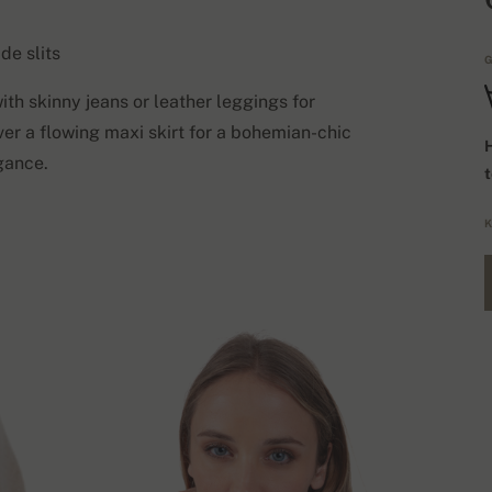
de slits
G
th skinny jeans or leather leggings for
ver a flowing maxi skirt for a bohemian-chic
H
egance.
K