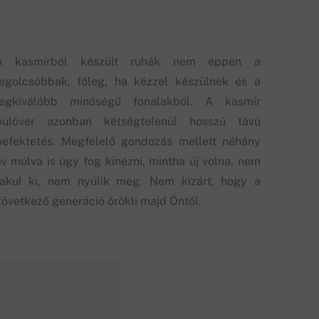
A kasmírból készült ruhák nem éppen a
legolcsóbbak, főleg, ha kézzel készülnek és a
legkiválóbb minőségű fonalakból. A kasmír
pulóver azonban kétségtelenül hosszú távú
befektetés. Megfelelő gondozás mellett néhány
év múlva is úgy fog kinézni, mintha új volna, nem
fakul ki, nem nyúlik meg. Nem kizárt, hogy a
következő generáció örökli majd Öntől.