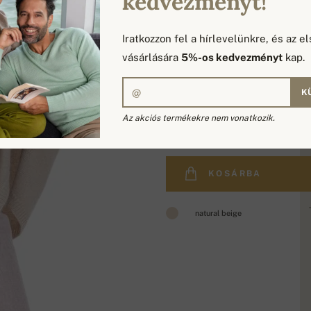
kedvezményt!
Iratkozzon fel a hírlevelünkre, és az el
vásárlására
5%-os kedvezményt
kap.
K
164 065 Ft
Az akciós termékekre nem vonatkozik.
KOSÁRBA
natural beige