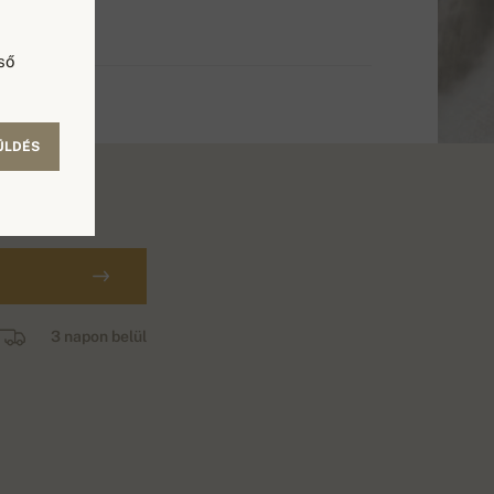
ső
ÜLDÉS
3 napon belül