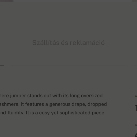
Szállítás és reklamáció
e jumper stands out with its long oversized
A
cashmere, it features a generous drape, dropped
d fluidity. It is a cosy yet sophisticated piece.
A