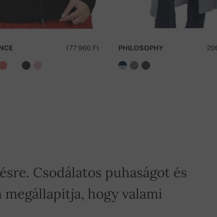
K
NCE
177 960 Ft
PHILOSOPHY
20
tésre. Csodálatos puhaságot és
 megállapítja, hogy valami