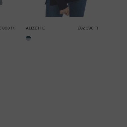
ÉRDÉSE VAN A TERMÉKRŐL?
ÍRJON
6 000 Ft
ALIZETTE
202 390 Ft
YGRITTE