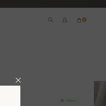
0
2XL
Raktáron