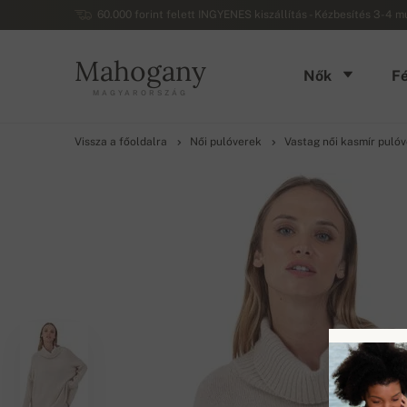
60.000 forint felett INGYENES kiszállítás - Kézbesítés 3-4 
Mahogany
Nők
Fé
MAGYARORSZÁG
Vissza a főoldalra
Női pulóverek
Vastag női kasmír puló