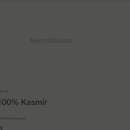
Mérettáblázat
NYAG
100% Kasmír
 RÉTEGEK SZÁMA
6