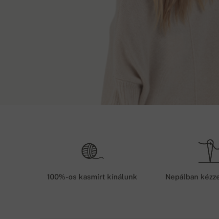
Szállítási módszerek
Háthossz
1. GLS futár/Magyar Posta (utánvétellel fizettet) -
S
63 cm
terméket a megrendeléstől számított 48 órán belü
M
64 cm
2. GLS futár/Magyar Posta (előleg) - előleget fiz
100%-os kasmírt kínálunk
Nepálban kézze
szállítjuk a megrendelt árut
L
66 cm