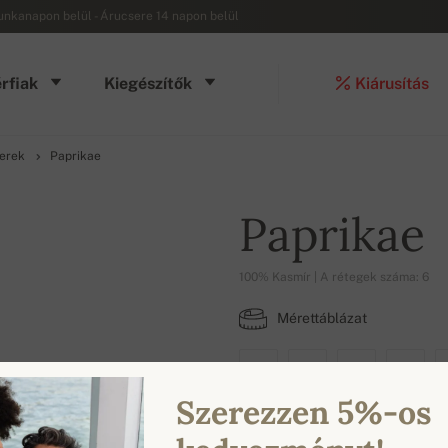
munkanapon belül - Árucsere 14 napon belül
rfiak
Kiegészítők
Kiárusítás
verek
Paprikae
Paprikae
100% Kasmír | A rétegek száma: 6
Mérettáblázat
S
M
L
XL
Szerezzen 5%-os
ELÉRHETŐ SZÍNEK