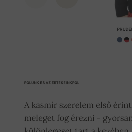
PRUDE
RÓLUNK ÉS AZ ÉRTÉKEINKRŐL
A kasmír szerelem első érin
meleget fog érezni - gyorsan
különlegeset tart a kezében