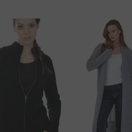
39 cm
80 cm
S
lés száma
ingyenes !