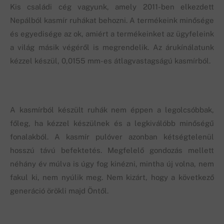
Kis családi cég vagyunk, amely 2011-ben elkezdett
Nepálból kasmír ruhákat behozni. A termékeink minősége
és egyedisége az ok, amiért a termékeinket az ügyfeleink
a világ másik végéről is megrendelik. Az árukínálatunk
kézzel készül, 0,0155 mm-es átlagvastagságú kasmírból.
A kasmírból készült ruhák nem éppen a legolcsóbbak,
főleg, ha kézzel készülnek és a legkiválóbb minőségű
fonalakból. A kasmír pulóver azonban kétségtelenül
hosszú távú befektetés. Megfelelő gondozás mellett
néhány év múlva is úgy fog kinézni, mintha új volna, nem
fakul ki, nem nyúlik meg. Nem kizárt, hogy a következő
generáció örökli majd Öntől.