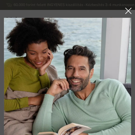
60.000 forint felett INGYENES kiszállítás - Kézbesítés 3-4 munkanapon 
Mahogany
0
MAGYARORSZÁG
Vissza a főoldalra
Férfi pulóverek