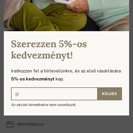
Szerezzen 5%-os
kedvezményt!
Iratkozzon fel a hírlevelünkre, és az első vásárlására
5%-os kedvezményt
kap.
KÜLDÉS
Jovan
Az akciós termékekre nem vonatkozik.
100% Kasmír | A rétegek száma: 6
Mérettáblázat