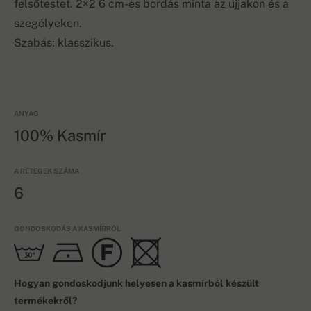
felsőtestet. 2×2 6 cm-es bordás minta az ujjakon és a
szegélyeken.
Szabás: klasszikus.
ANYAG
100% Kasmír
A RÉTEGEK SZÁMA
6
GONDOSKODÁS A KASMÍRRÓL
Hogyan gondoskodjunk helyesen a kasmírból készült
termékekről?