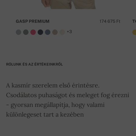
GASP PREMIUM
174 675 Ft
T
+3
RÓLUNK ÉS AZ ÉRTÉKEINKRŐL
A kasmír szerelem első érintésre.
Csodálatos puhaságot és meleget fog érezni
- gyorsan megállapítja, hogy valami
különlegeset tart a kezében