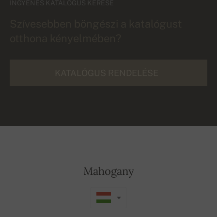
INGYENES KATALÓGUS KÉRÉSE
Szívesebben böngészi a katalógust
otthona kényelmében?
KATALÓGUS RENDELÉSE
Mahogany