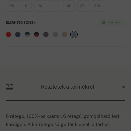
XS
S
M
L
XL
2XL
3XL
ELÉRHETŐ SZÍNEK
Raktáron
Részletek a termékről
6 rétegű, 100%-os kasmír. 6 rétegű, gombolható férfi
kardigán. A kétrétegű sálgallér kiemeli a férfias