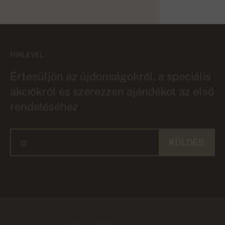
HÍRLEVÉL
Értesüljön az újdonságokról, a speciális
akciókról és szerezzen ajándékot az első
rendeléséhez
KÜLDÉS