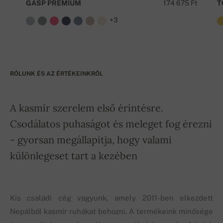
GASP PREMIUM
174 675 Ft
T
+3
RÓLUNK ÉS AZ ÉRTÉKEINKRŐL
A kasmír szerelem első érintésre.
Csodálatos puhaságot és meleget fog érezni
- gyorsan megállapítja, hogy valami
különlegeset tart a kezében
Kis családi cég vagyunk, amely 2011-ben elkezdett
Nepálból kasmír ruhákat behozni. A termékeink minősége