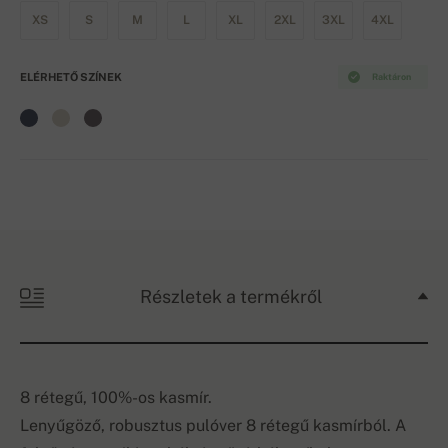
XS
S
M
L
XL
2XL
3XL
4XL
ELÉRHETŐ SZÍNEK
Raktáron
Részletek a termékről
8 rétegű, 100%-os kasmír.
Lenyűgöző, robusztus pulóver 8 rétegű kasmírból. A