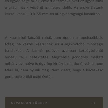
és egyedisége az ok, amiért a termékeinket az ügyfeleink
a világ másik végéről is megrendelik. Az árukínálatunk
kézzel készül, 0,0155 mm-es átlagvastagságú kasmírból.
A kasmírból készült ruhák nem éppen a legolcsóbbak,
főleg, ha kézzel készülnek és a legkiválóbb minőségű
fonalakból. A kasmír pulóver azonban kétségtelenül
hosszú távú befektetés. Megfelelő gondozás mellett
néhány év múlva is úgy fog kinézni, mintha új volna, nem
fakul ki, nem nyúlik meg. Nem kizárt, hogy a következő
generáció örökli majd Öntől.
OLVASSON TÖBBEK