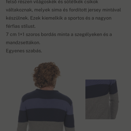
felső részen világoskék és sötétkék csíkok
váltakoznak, melyek sima és fordított jersey mintával
készülnek. Ezek kiemelkik a sportos és a nagyon
férfias stílust.
7 cm 1×1 szoros bordás minta a szegélyeken és a
mandzsettákon.
Egyenes szabás.