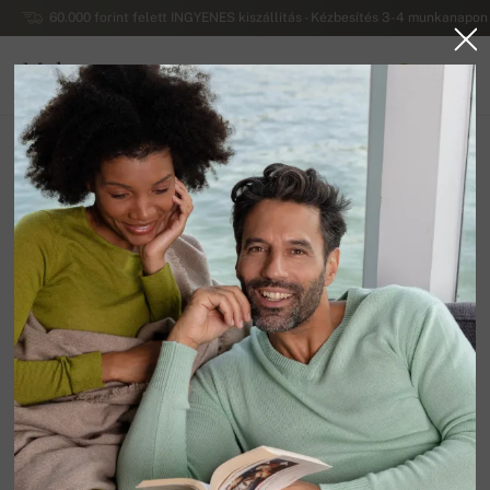
60.000 forint felett INGYENES kiszállítás - Kézbesítés 3-4 munkanapon 
Mahogany
0
MAGYARORSZÁG
Vissza a főoldalra
Férfi pulóverek