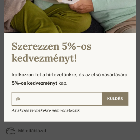
Szerezzen 5%-os
kedvezményt!
Iratkozzon fel a hírlevelünkre, és az első vásárlására
5%-os kedvezményt
kap.
KÜLDÉS
Men's sweater (Paulin)
Az akciós termékekre nem vonatkozik.
100% Kasmír | A rétegek száma: 8
Mérettáblázat