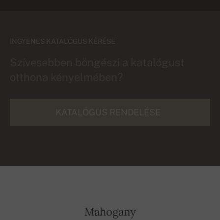
INGYENES KATALÓGUS KÉRÉSE
Szívesebben böngészi a katalógust
otthona kényelmében?
KATALÓGUS RENDELÉSE
Mahogany