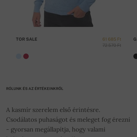
TOR SALE
61 685 Ft
G
72 570 Ft
RÓLUNK ÉS AZ ÉRTÉKEINKRŐL
A kasmír szerelem első érintésre.
Csodálatos puhaságot és meleget fog érezni
- gyorsan megállapítja, hogy valami