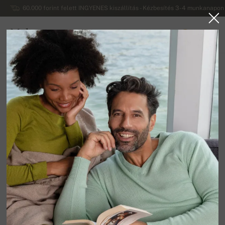
60.000 forint felett INGYENES kiszállítás - Kézbesítés 3-4 munkanapon 
Mahogany
0
MAGYARORSZÁG
Vissza a főoldalra
Kiárusítás
FÉRFI PULÓVEREK