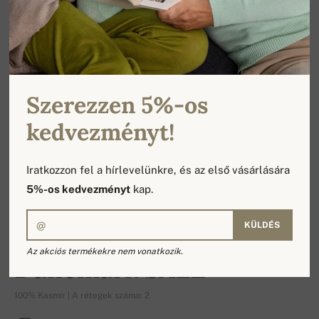
Szerezzen 5%-os
kedvezményt!
Iratkozzon fel a hírlevelünkre, és az első vásárlására
5%-os kedvezményt
kap.
KÜLDÉS
-16%
Az akciós termékekre nem vonatkozik.
Danemark SALE
100% Kasmír | A rétegek száma: 2