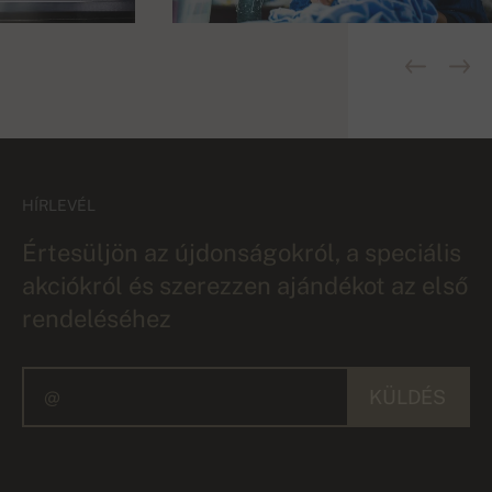
HÍRLEVÉL
Értesüljön az újdonságokról, a speciális
akciókról és szerezzen ajándékot az első
rendeléséhez
KÜLDÉS