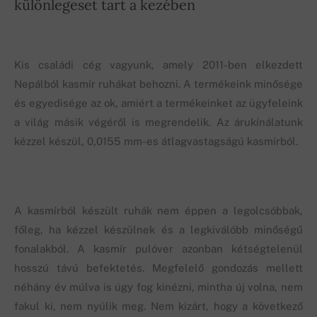
különlegeset tart a kezében
Kis családi cég vagyunk, amely 2011-ben elkezdett
Nepálból kasmír ruhákat behozni. A termékeink minősége
és egyedisége az ok, amiért a termékeinket az ügyfeleink
a világ másik végéről is megrendelik. Az árukínálatunk
kézzel készül, 0,0155 mm-es átlagvastagságú kasmírból.
A kasmírból készült ruhák nem éppen a legolcsóbbak,
főleg, ha kézzel készülnek és a legkiválóbb minőségű
fonalakból. A kasmír pulóver azonban kétségtelenül
hosszú távú befektetés. Megfelelő gondozás mellett
néhány év múlva is úgy fog kinézni, mintha új volna, nem
fakul ki, nem nyúlik meg. Nem kizárt, hogy a következő