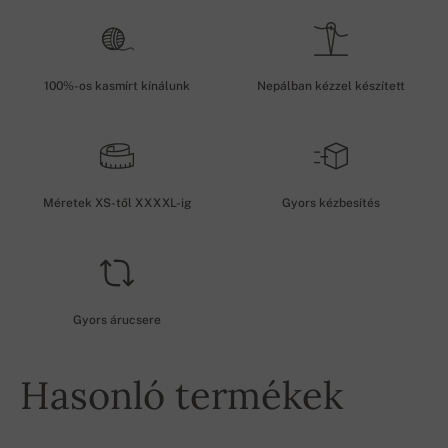
100%-os kasmírt kínálunk
Nepálban kézzel készített
Méretek XS-től XXXXL-ig
Gyors kézbesítés
Gyors árucsere
Hasonló termékek