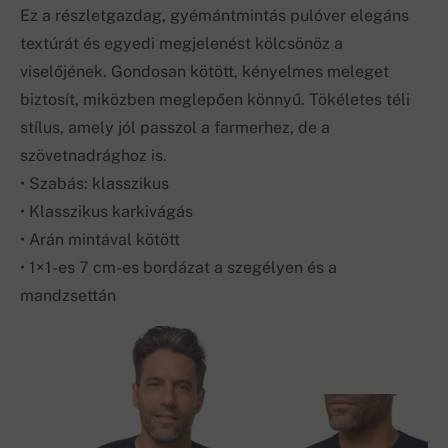
Ez a részletgazdag, gyémántmintás pulóver elegáns
textúrát és egyedi megjelenést kölcsönöz a
viselőjének. Gondosan kötött, kényelmes meleget
biztosít, miközben meglepően könnyű. Tökéletes téli
stílus, amely jól passzol a farmerhez, de a
szövetnadrághoz is.
• Szabás: klasszikus
• Klasszikus karkivágás
• Arán mintával kötött
• 1×1-es 7 cm-es bordázat a szegélyen és a
mandzsettán